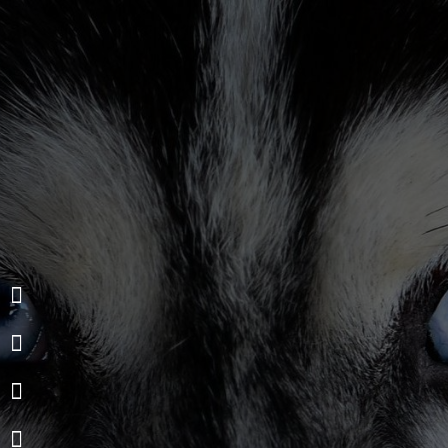
+7 (495) 642-36-47
vet-oculus@yandex.ru