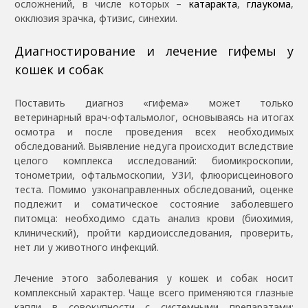
осложнений, в числе которых –
катаракта
,
глаукома
,
окклюзия зрачка, фтизис, синехии.
Диагностирование и лечение гифемы у
кошек и собак
Поставить диагноз «гифема» может только
ветеринарный врач-офтальмолог, основываясь на итогах
осмотра и после проведения всех необходимых
обследований. Выявление недуга происходит вследствие
целого комплекса исследований: биомикроскопии,
тонометрии, офтальмоскопии, УЗИ, флюорисцеинового
теста. Помимо узконаправленных обследований, оценке
подлежит и соматическое состояние заболевшего
питомца: необходимо сдать анализ крови (биохимия,
клинический), пройти кардиоисследования, проверить,
нет ли у животного инфекций.
Лечение этого заболевания у кошек и собак носит
комплексный характер. Чаще всего применяются глазные
капли в совокупности с системными препаратами: