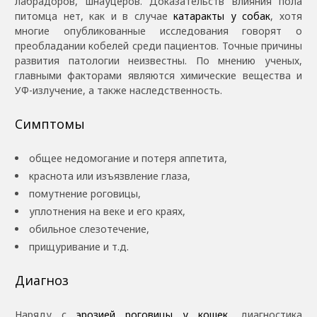
лабрадоров, шнауцеров. Доказательств влияния пола
питомца нет, как и в случае
катаракты у собак
, хотя
многие опубликованные исследования говорят о
преобладании кобелей среди пациентов. Точные причины
развития патологии неизвестны. По мнению ученых,
главными факторами являются химические вещества и
УФ-излучение, а также наследственность.
Симптомы
общее недомогание и потеря аппетита,
краснота или изъязвление глаза,
помутнение роговицы,
уплотнения на веке и его краях,
обильное слезотечение,
прищуривание и т.д.
Диагноз
Наряду с
эрозией роговицы у кошек
, диагностика