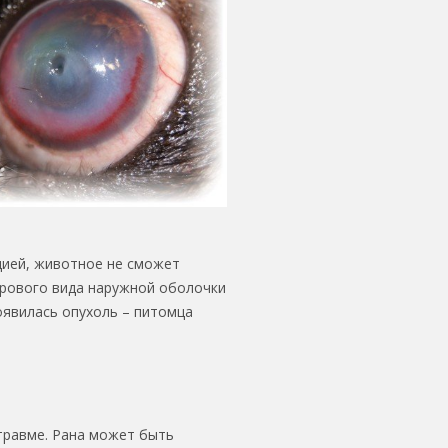
цией, животное не сможет
орового вида наружной оболочки
появилась опухоль – питомца
травме. Рана может быть