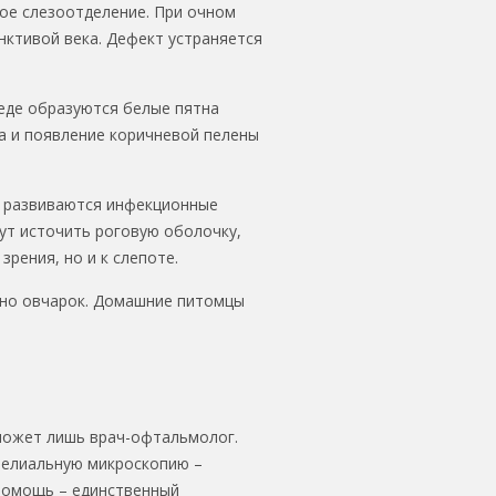
ое слезоотделение. При очном
ктивой века. Дефект устраняется
еде образуются белые пятна
а и появление коричневой пелены
ро развиваются инфекционные
ут источить роговую оболочку,
рения, но и к слепоте.
енно овчарок. Домашние питомцы
сможет лишь врач-офтальмолог.
телиальную микроскопию –
помощь – единственный