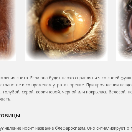
мления света. Если она будет плохо справляться со своей функ
странстве и со временем утратит зрение. При проявлении незд
й, голубой, серой, коричневой, черной или покрылась белесой, 
вать.
говицы
у? Явление носит название блефароспазм. Оно сигнализирует о 