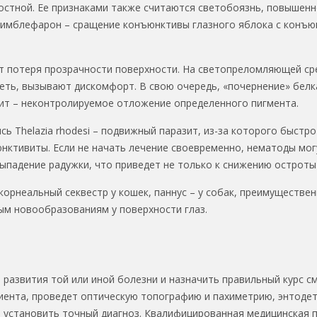
остной. Ее признаками также считаются светобоязнь, повышенн
имблефарон – сращение конъюнктивы глазного яблока с конъюн
т потеря прозрачности поверхности. На светопреломляющей ср
еть, вызывают дискомфорт. В свою очередь, «почернение» белк
ит – неконтролируемое отложение определенного пигмента.
ь Thelazia rhodesi – подвижный паразит, из-за которого быст
нктивиты. Если не начать лечение своевременно, нематоды мог
падение радужки, что приведет не только к снижению остроты з
корнеальный секвестр у кошек, паннус – у собак, преимуществ
м новообразованиям у поверхности глаз.
развития той или иной болезни и назначить правильный курс 
иента, проведет оптическую топографию и пахиметрию, энтоде
 установить точный диагноз. Квалифицированная медицинская 