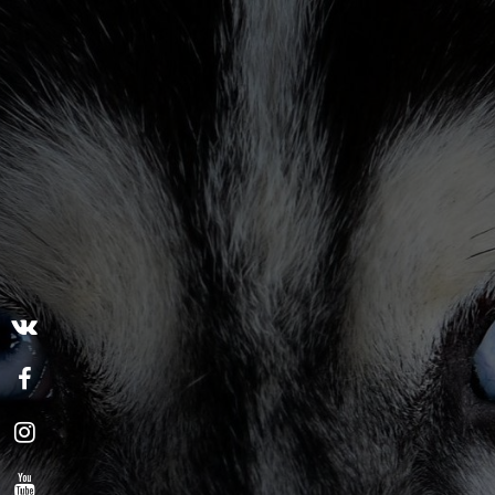
+7 (495) 642-36-47
vet-oculus@yandex.ru