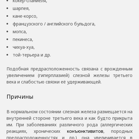
кокер-спаниеля,
шарпея,
кане-корсо,
французского / английского бульдога,
мопса,
пекинеса,
чихуа-хуа,
той-терьера и др.
Подобная предрасположенность связана с врожденным
увеличением (гиперплазией) слезной железы третьего
века и слабостью связки её удерживающей.
Причины
В нормальном состоянии слезная железа размещается на
внутренней стороне третьего века и как будто прикрыта
им. При заболеваниях различного рода (аллергических
реакциях, хронических
конъюнктивитов
, породных
предрасположенностях и др.) она увеличивается в