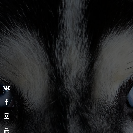
+7 (495) 642-36-47
vet-oculus@yandex.ru