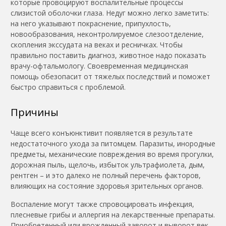
которые провоцируют воспалительные процессы
слизистой оболочки глаза. Недуг можно легко заметить:
на него указывают покраснение, припухлость,
новообразования, неконтролируемое слезоотделение,
скопления экссудата на веках и ресничках. Чтобы
правильно поставить диагноз, животное надо показать
врачу-офтальмологу. Своевременная медицинская
помощь обезопасит от тяжелых последствий и поможет
быстро справиться с проблемой.
Причины
Чаще всего конъюнктивит появляется в результате
недостаточного ухода за питомцем. Паразиты, инородные
предметы, механические повреждения во время прогулки,
дорожная пыль, щелочь, избыток ультрафиолета, дым,
рентген – и это далеко не полный перечень факторов,
влияющих на состояние здоровья зрительных органов.
Воспаление могут также спровоцировать инфекция,
плесневые грибы и аллергия на лекарственные препараты.
Приобретенный или врожденный заворот и выворот век,