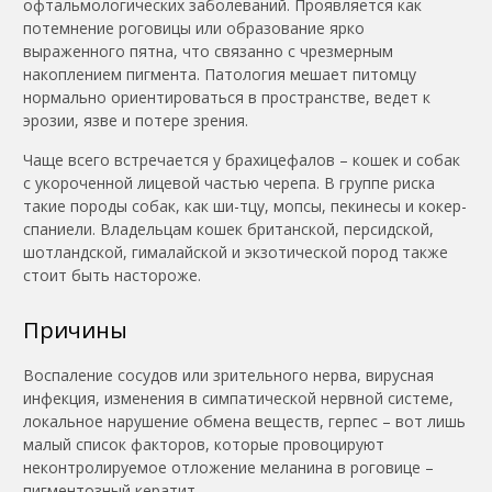
офтальмологических заболеваний. Проявляется как
потемнение роговицы или образование ярко
выраженного пятна, что связанно с чрезмерным
накоплением пигмента. Патология мешает питомцу
нормально ориентироваться в пространстве, ведет к
эрозии, язве и потере зрения.
Чаще всего встречается у брахицефалов – кошек и собак
с укороченной лицевой частью черепа. В группе риска
такие породы собак, как ши-тцу, мопсы, пекинесы и кокер-
спаниели. Владельцам кошек британской, персидской,
шотландской, гималайской и экзотической пород также
стоит быть настороже.
Причины
Воспаление сосудов или зрительного нерва, вирусная
инфекция, изменения в симпатической нервной системе,
локальное нарушение обмена веществ, герпес – вот лишь
малый список факторов, которые провоцируют
неконтролируемое отложение меланина в роговице –
пигментозный кератит.