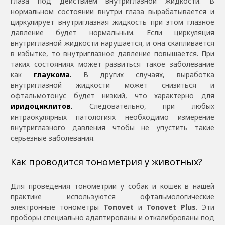
глаза под действием внутриглазной жидкости. В
нормальном состоянии внутри глаза вырабатывается и
циркулирует внутриглазная жидкость при этом глазное
давление будет нормальным. Если циркуляция
внутриглазной жидкости нарушается, и она скапливается
в избытке, то внутриглазное давление повышается. При
таких состояниях может развиться такое заболевание
как
глаукома
.
В других случаях, выработка
внутриглазной жидкости может снизиться и
офтальмотонус будет низкий, что характерно для
иридоциклитов
.
Следовательно, при любых
интраокулярных патологиях необходимо измерение
внутриглазного давления чтобы не упустить такие
серьёзные заболевания.
Как проводится тонометрия у животных?
Для проведения тонометрии у собак и кошек в нашей
практике используются офтальмологические
электронные тонометры
Tonovet
и
Tonovet Plus
. Эти
проборы специально адаптированы и откалиброваны под